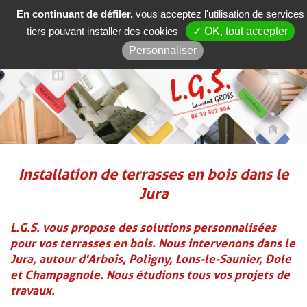
En continuant de défiler,
vous acceptez l'utilisation de services
06 30 90 28 04
tiers pouvant installer des cookies
✓ OK, tout accepter
SOMMAIRE
Personnaliser
Installation de terrasses en bois dans le
Jura
L.G.S. vous propose des solutions personnalisées
pour vos terrasses en bois. Nous intervenons dans le
Jura, autour d'Arbois, Poligny, Lons-le-Saunier, Dole
et Champagnole. Nous étudions tous vos projets de
travaux.